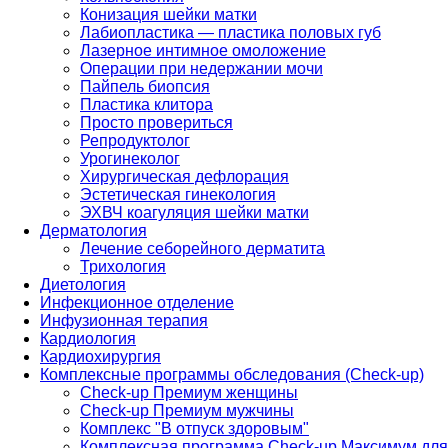
Конизация шейки матки
Лабиопластика — пластика половых губ
Лазерное интимное омоложение
Операции при недержании мочи
Пайпель биопсия
Пластика клитора
Просто провериться
Репродуктолог
Урогинеколог
Хирургическая дефлорация
Эстетическая гинекология
ЭХВЧ коагуляция шейки матки
Дерматология
Лечение себорейного дерматита
Трихология
Диетология
Инфекционное отделение
Инфузионная терапия
Кардиология
Кардиохирургия
Комплексные программы обследования (Check-up)
Check-up Премиум женщины
Check-up Премиум мужчины
Комплекс "В отпуск здоровым"
Комплексная программа Check-up Максимум для