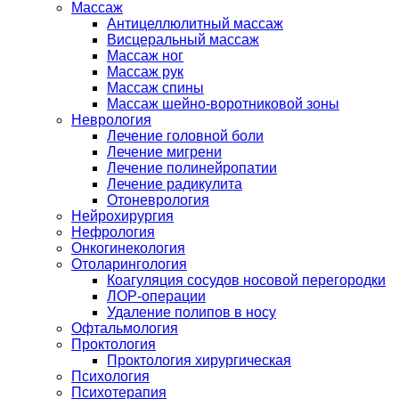
Массаж
Антицеллюлитный массаж
Висцеральный массаж
Массаж ног
Массаж рук
Массаж спины
Массаж шейно-воротниковой зоны
Неврология
Лечение головной боли
Лечение мигрени
Лечение полинейропатии
Лечение радикулита
Отоневрология
Нейрохирургия
Нефрология
Онкогинекология
Отоларингология
Коагуляция сосудов носовой перегородки
ЛОР-операции
Удаление полипов в носу
Офтальмология
Проктология
Проктология хирургическая
Психология
Психотерапия