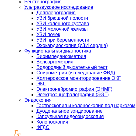
Рентгенография
Ультразвуковое исследование
Допплерография
УЗИ брюшной полости
УЗИ коленного сустава
УЗИ молочной железы
УЗИ почек
УЗИ при беременности
Эхокардиоскопия (УЗИ сердца)
Функциональная диагностика
Биоимпедансометрия
Велоэргометрия
Водородный дыхательный тест
Спирометрия (исследование ФВД)
Холтеровское мониторирование ЭКГ
ЭКГ
Электронейромиография (ЭНМГ)
Электроэнцефалография (ЭЭГ)
Эндоскопия
Гастроскопия и колоноскопия под наркозом
Дуоденальное зондирование
Капсульная видеоэндоскопия
Колоноскопия
ФГДС