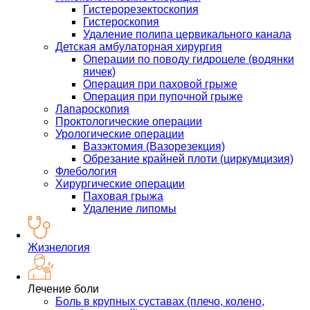
Гистерорезектоскопия
Гистероскопия
Удаление полипа цервикального канала
Детская амбулаторная хирургия
Операции по поводу гидроцеле (водянки
яичек)
Операция при паховой грыже
Операция при пупочной грыже
Лапароскопия
Проктологические операции
Урологические операции
Вазэктомия (Вазорезекция)
Обрезание крайней плоти (циркумцизия)
Флебология
Хирургические операции
Паховая грыжа
Удаление липомы
Жизнелогия
Лечение боли
Боль в крупных суставах (плечо, колено,