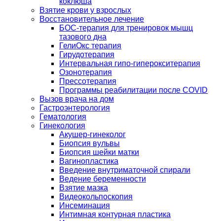
коклюша
Взятие крови у взрослых
Восстановительное лечение
БОС-терапия для тренировок мышц
тазового дна
ГелиОкс терапия
Гирудотерапия
Интервальная гипо-гиперокситерапия
Озонотерапия
Прессотерапия
Программы реабилитации после СOVID
Вызов врача на дом
Гастроэнтерология
Гематология
Гинекология
Акушер-гинеколог
Биопсия вульвы
Биопсия шейки матки
Вагинопластика
Введение внутриматочной спирали
Ведение беременности
Взятие мазка
Видеокольпоскопия
Инсеминация
Интимная контурная пластика