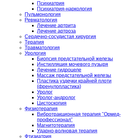
Психиатрия
Психиатрия-наркология
Пульмонология
Ревматология
Лечение артрита
Лечение артроза
Сердечно-сосудистая хирургия
Терапия
Травматология
Урология
Биопсия предстательной железы
Инстилляция мочевого пузыря
Лечение гидроцеле
Массаж предстательной железы
Пластика уздечки крайней плоти
(френулопластика)
Уролог
Уролог-андролог
Цистоскопия
Физиотерапия
Вибротракционная терапия "Ормед-
профессионал"
Магнитотерапия
Ударно-волновая терапия
Фтизиатрия