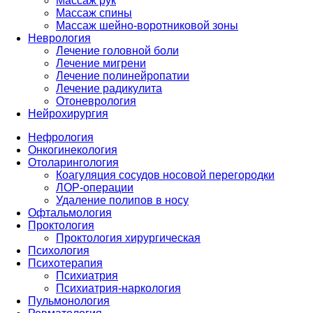
Массаж рук
Массаж спины
Массаж шейно-воротниковой зоны
Неврология
Лечение головной боли
Лечение мигрени
Лечение полинейропатии
Лечение радикулита
Отоневрология
Нейрохирургия
Нефрология
Онкогинекология
Отоларингология
Коагуляция сосудов носовой перегородки
ЛОР-операции
Удаление полипов в носу
Офтальмология
Проктология
Проктология хирургическая
Психология
Психотерапия
Психиатрия
Психиатрия-наркология
Пульмонология