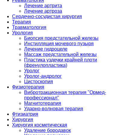
Ревматология
Лечение артрита
Лечение артроза
Сердечно-сосудистая хирургия
Терапия
Травматология
Урология
Биопсия предстательной железы
Инстилляция мочевого пузыря
Лечение гидроцеле
Массаж предстательной железы
Пластика уздечки крайней плоти
(френулопластика)
Уролог
Уролог-андролог
Цистоскопия
Физиотерапия
Вибротракционная терапия "Ормед-
профессионал"
Магнитотерапия
Ударно-волновая терапия
Фтизиатрия
Хирургия
Хирургия косметическая
Удаление бородавок