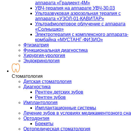
аппарата «Градиент-4М»
УВЧ-терапия на аппарате УВЧ-30.03
Ультразвуковая аэрозольная терапия с
аппарата «УЗОЛ-01-КАВИТАР»
Ультрафиолетовое облучение с аппарата
«Солнышко»
Электротерапия с комплексного аппарата-
комбайна «МУСТАНГ-ФИЗИО»
Фтизиатрия
Функциональная диагностика
Хирургия-урология
Эндокринология
Стоматология
Детская стоматология
Диагностика
Рентген детских зубов
Рентген зубов
Имплантология
Имплантационные системы
Лечение зубов в условиях медикаментозного сна
Ортодонтия
Брекеты
Ортопедическая стоматология