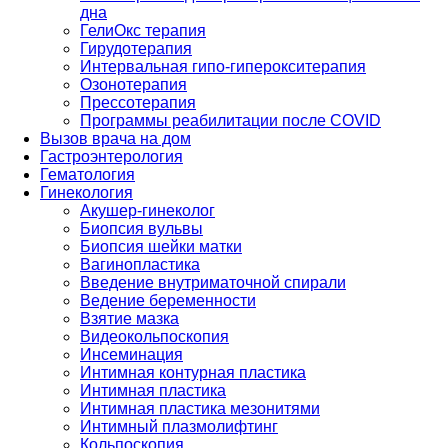
дна
ГелиОкс терапия
Гирудотерапия
Интервальная гипо-гиперокситерапия
Озонотерапия
Прессотерапия
Программы реабилитации после СOVID
Вызов врача на дом
Гастроэнтерология
Гематология
Гинекология
Акушер-гинеколог
Биопсия вульвы
Биопсия шейки матки
Вагинопластика
Введение внутриматочной спирали
Ведение беременности
Взятие мазка
Видеокольпоскопия
Инсеминация
Интимная контурная пластика
Интимная пластика
Интимная пластика мезонитями
Интимный плазмолифтинг
Кольпоскопия