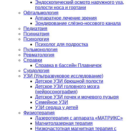
Эндоскопический осмотр наружного уха,
полости носа и гортани
Офтальмология
Аппаратное лечение зрения
Зондирование слёзно-носового канала
Педиатрия
Психиатрия
Психология
Психолог для подростка
Пульмонология
Ревматология
Справки
Справка в бассейн Плавничок
Сурдология
УЗИ (Ультразвуковое исследование)
Детское УЗИ брюшной полости
Детское УЗИ головного мозга
(нейросонография)
Детское УЗИ почек и мочевого пузыря
Семейное УЗИ
УЗИ сердца у детей
Физиотерапия
Лазеротерапия с аппарата «МАТРИКС»
Магнитолазерная терапия
Низкочастотная магнитная терапия с