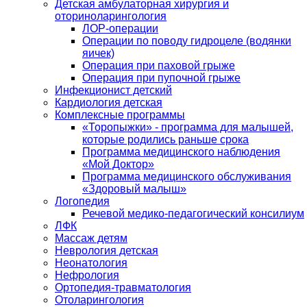
Детская амбулаторная хирургия и
оториноларингология
ЛОР-операции
Операции по поводу гидроцеле (водянки
яичек)
Операция при паховой грыже
Операция при пупочной грыже
Инфекционист детский
Кардиология детская
Комплексные программы
«Торопыжки» - программа для малышей,
которые родились раньше срока
Программа медицинского наблюдения
«Мой Доктор»
Программа медицинского обслуживания
«Здоровый малыш»
Логопедия
Речевой медико-педагогический консилиум
ЛФК
Массаж детям
Неврология детская
Неонатология
Нефрология
Ортопедия-травматология
Отоларингология