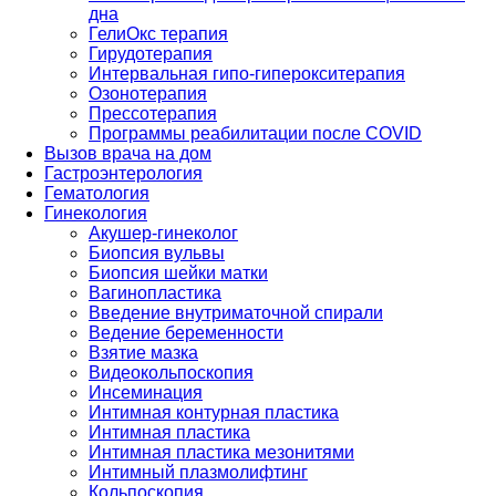
дна
ГелиОкс терапия
Гирудотерапия
Интервальная гипо-гиперокситерапия
Озонотерапия
Прессотерапия
Программы реабилитации после СOVID
Вызов врача на дом
Гастроэнтерология
Гематология
Гинекология
Акушер-гинеколог
Биопсия вульвы
Биопсия шейки матки
Вагинопластика
Введение внутриматочной спирали
Ведение беременности
Взятие мазка
Видеокольпоскопия
Инсеминация
Интимная контурная пластика
Интимная пластика
Интимная пластика мезонитями
Интимный плазмолифтинг
Кольпоскопия