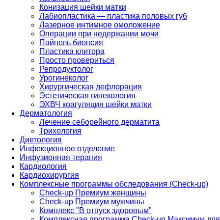
Конизация шейки матки
Лабиопластика — пластика половых губ
Лазерное интимное омоложение
Операции при недержании мочи
Пайпель биопсия
Пластика клитора
Просто провериться
Репродуктолог
Урогинеколог
Хирургическая дефлорация
Эстетическая гинекология
ЭХВЧ коагуляция шейки матки
Дерматология
Лечение себорейного дерматита
Трихология
Диетология
Инфекционное отделение
Инфузионная терапия
Кардиология
Кардиохирургия
Комплексные программы обследования (Check-up)
Check-up Премиум женщины
Check-up Премиум мужчины
Комплекс "В отпуск здоровым"
Комплексная программа Check-up Максимум для