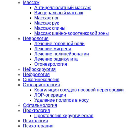
Массаж
Антицеллюлитный массаж
Висцеральный массаж
Массаж ног
Массаж рук
Массаж спины
Массаж шейно-воротниковой зоны
Неврология
Лечение головной боли
Лечение мигрени
Лечение полинейропатии
Лечение радикулита
Отоневрология
Нейрохирургия
Нефрология
Онкогинекология
Отоларингология
Коагуляция сосудов носовой перегородки
ЛОР-операции
Удаление полипов в носу
Офтальмология
Проктология
Проктология хирургическая
Психология
Психотерапия