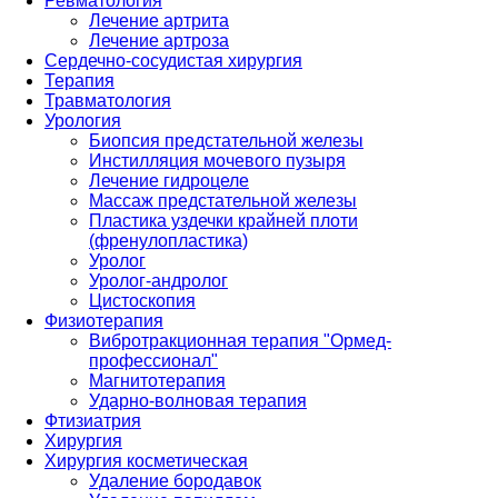
Ревматология
Лечение артрита
Лечение артроза
Сердечно-сосудистая хирургия
Терапия
Травматология
Урология
Биопсия предстательной железы
Инстилляция мочевого пузыря
Лечение гидроцеле
Массаж предстательной железы
Пластика уздечки крайней плоти
(френулопластика)
Уролог
Уролог-андролог
Цистоскопия
Физиотерапия
Вибротракционная терапия "Ормед-
профессионал"
Магнитотерапия
Ударно-волновая терапия
Фтизиатрия
Хирургия
Хирургия косметическая
Удаление бородавок