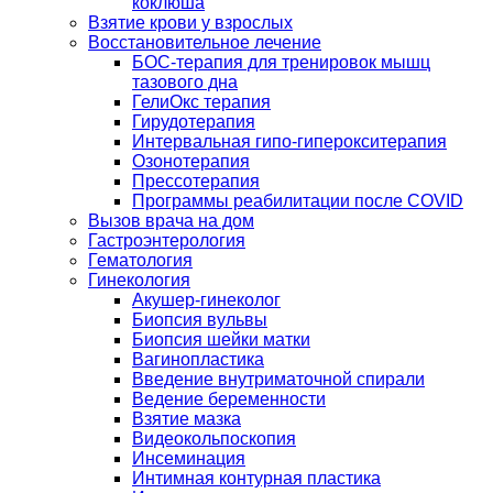
коклюша
Взятие крови у взрослых
Восстановительное лечение
БОС-терапия для тренировок мышц
тазового дна
ГелиОкс терапия
Гирудотерапия
Интервальная гипо-гиперокситерапия
Озонотерапия
Прессотерапия
Программы реабилитации после СOVID
Вызов врача на дом
Гастроэнтерология
Гематология
Гинекология
Акушер-гинеколог
Биопсия вульвы
Биопсия шейки матки
Вагинопластика
Введение внутриматочной спирали
Ведение беременности
Взятие мазка
Видеокольпоскопия
Инсеминация
Интимная контурная пластика