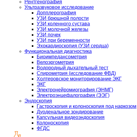
Рентгенография
Ультразвуковое исследование
Допплерография
УЗИ брюшной полости
УЗИ коленного сустава
УЗИ молочной железы
УЗИ почек
УЗИ при беременности
Эхокардиоскопия (УЗИ сердца)
Функциональная диагностика
Биоимпедансометрия
Велоэргометрия
Водородный дыхательный тест
Спирометрия (исследование ФВД)
Холтеровское мониторирование ЭКГ
ЭКГ
Электронейромиография (ЭНМГ)
Электроэнцефалография (ЭЭГ)
Эндоскопия
Гастроскопия и колоноскопия под наркозом
Дуоденальное зондирование
Капсульная видеоэндоскопия
Колоноскопия
ФГДС