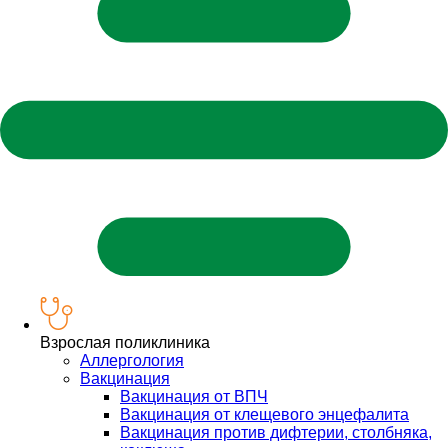
Взрослая поликлиника
Аллергология
Вакцинация
Вакцинация от ВПЧ
Вакцинация от клещевого энцефалита
Вакцинация против дифтерии, столбняка,