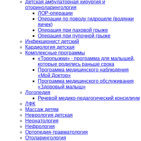
Детская амбулаторная хирургия и
оториноларингология
ЛОР-операции
Операции по поводу гидроцеле (водянки
яичек)
Операция при паховой грыже
Операция при пупочной грыже
Инфекционист детский
Кардиология детская
Комплексные программы
«Торопыжки» - программа для малышей,
которые родились раньше срока
Программа медицинского наблюдения
«Мой Доктор»
Программа медицинского обслуживания
«Здоровый малыш»
Логопедия
Речевой медико-педагогический консилиум
ЛФК
Массаж детям
Неврология детская
Неонатология
Нефрология
Ортопедия-травматология
Отоларингология