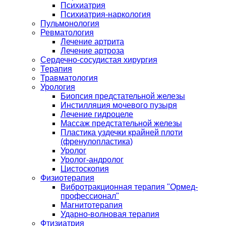
Психиатрия
Психиатрия-наркология
Пульмонология
Ревматология
Лечение артрита
Лечение артроза
Сердечно-сосудистая хирургия
Терапия
Травматология
Урология
Биопсия предстательной железы
Инстилляция мочевого пузыря
Лечение гидроцеле
Массаж предстательной железы
Пластика уздечки крайней плоти
(френулопластика)
Уролог
Уролог-андролог
Цистоскопия
Физиотерапия
Вибротракционная терапия "Ормед-
профессионал"
Магнитотерапия
Ударно-волновая терапия
Фтизиатрия