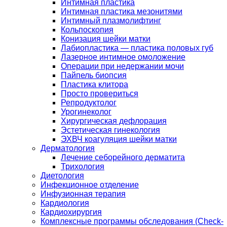
Интимная пластика
Интимная пластика мезонитями
Интимный плазмолифтинг
Кольпоскопия
Конизация шейки матки
Лабиопластика — пластика половых губ
Лазерное интимное омоложение
Операции при недержании мочи
Пайпель биопсия
Пластика клитора
Просто провериться
Репродуктолог
Урогинеколог
Хирургическая дефлорация
Эстетическая гинекология
ЭХВЧ коагуляция шейки матки
Дерматология
Лечение себорейного дерматита
Трихология
Диетология
Инфекционное отделение
Инфузионная терапия
Кардиология
Кардиохирургия
Комплексные программы обследования (Check-