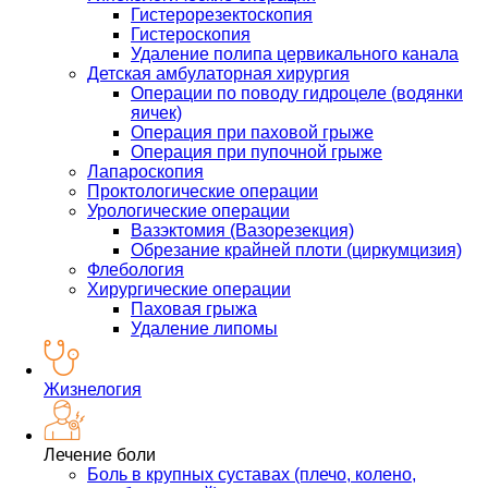
Гистерорезектоскопия
Гистероскопия
Удаление полипа цервикального канала
Детская амбулаторная хирургия
Операции по поводу гидроцеле (водянки
яичек)
Операция при паховой грыже
Операция при пупочной грыже
Лапароскопия
Проктологические операции
Урологические операции
Вазэктомия (Вазорезекция)
Обрезание крайней плоти (циркумцизия)
Флебология
Хирургические операции
Паховая грыжа
Удаление липомы
Жизнелогия
Лечение боли
Боль в крупных суставах (плечо, колено,