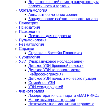
Эндоскопический осмотр наружного уха,
полости носа и гортани
Офтальмология
Аппаратное лечение зрения
Зондирование слёзно-носового канала
Педиатрия
Психиатрия
Психология
Психолог для подростка
Пульмонология
Ревматология
Справки
Справка в бассейн Плавничок
Сурдология
УЗИ (Ультразвуковое исследование)
Детское УЗИ брюшной полости
Детское УЗИ головного мозга
(нейросонография)
Детское УЗИ почек и мочевого пузыря
Семейное УЗИ
УЗИ сердца у детей
Физиотерапия
Лазеротерапия с аппарата «МАТРИКС»
Магнитолазерная терапия
Низкочастотная магнитная терапия с