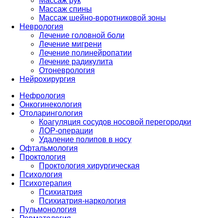
Массаж рук
Массаж спины
Массаж шейно-воротниковой зоны
Неврология
Лечение головной боли
Лечение мигрени
Лечение полинейропатии
Лечение радикулита
Отоневрология
Нейрохирургия
Нефрология
Онкогинекология
Отоларингология
Коагуляция сосудов носовой перегородки
ЛОР-операции
Удаление полипов в носу
Офтальмология
Проктология
Проктология хирургическая
Психология
Психотерапия
Психиатрия
Психиатрия-наркология
Пульмонология