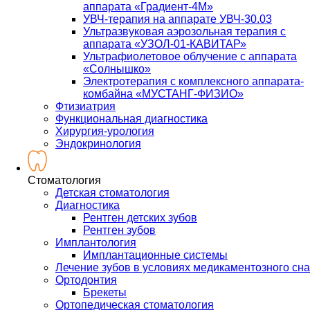
аппарата «Градиент-4М»
УВЧ-терапия на аппарате УВЧ-30.03
Ультразвуковая аэрозольная терапия с
аппарата «УЗОЛ-01-КАВИТАР»
Ультрафиолетовое облучение с аппарата
«Солнышко»
Электротерапия с комплексного аппарата-
комбайна «МУСТАНГ-ФИЗИО»
Фтизиатрия
Функциональная диагностика
Хирургия-урология
Эндокринология
Стоматология
Детская стоматология
Диагностика
Рентген детских зубов
Рентген зубов
Имплантология
Имплантационные системы
Лечение зубов в условиях медикаментозного сна
Ортодонтия
Брекеты
Ортопедическая стоматология