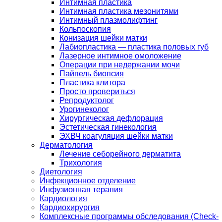
Интимная пластика
Интимная пластика мезонитями
Интимный плазмолифтинг
Кольпоскопия
Конизация шейки матки
Лабиопластика — пластика половых губ
Лазерное интимное омоложение
Операции при недержании мочи
Пайпель биопсия
Пластика клитора
Просто провериться
Репродуктолог
Урогинеколог
Хирургическая дефлорация
Эстетическая гинекология
ЭХВЧ коагуляция шейки матки
Дерматология
Лечение себорейного дерматита
Трихология
Диетология
Инфекционное отделение
Инфузионная терапия
Кардиология
Кардиохирургия
Комплексные программы обследования (Check-