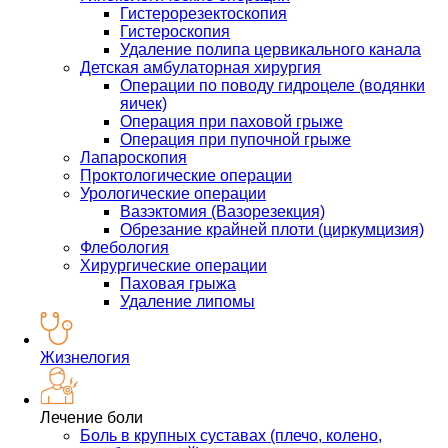
Гистерорезектоскопия
Гистероскопия
Удаление полипа цервикального канала
Детская амбулаторная хирургия
Операции по поводу гидроцеле (водянки
яичек)
Операция при паховой грыже
Операция при пупочной грыже
Лапароскопия
Проктологические операции
Урологические операции
Вазэктомия (Вазорезекция)
Обрезание крайней плоти (циркумцизия)
Флебология
Хирургические операции
Паховая грыжа
Удаление липомы
Жизнелогия
Лечение боли
Боль в крупных суставах (плечо, колено,