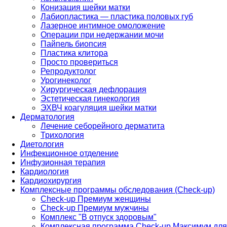
Конизация шейки матки
Лабиопластика — пластика половых губ
Лазерное интимное омоложение
Операции при недержании мочи
Пайпель биопсия
Пластика клитора
Просто провериться
Репродуктолог
Урогинеколог
Хирургическая дефлорация
Эстетическая гинекология
ЭХВЧ коагуляция шейки матки
Дерматология
Лечение себорейного дерматита
Трихология
Диетология
Инфекционное отделение
Инфузионная терапия
Кардиология
Кардиохирургия
Комплексные программы обследования (Check-up)
Check-up Премиум женщины
Check-up Премиум мужчины
Комплекс "В отпуск здоровым"
Комплексная программа Check-up Максимум для