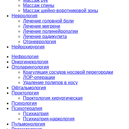
Массаж рук
Массаж спины
Массаж шейно-воротниковой зоны
Неврология
Лечение головной боли
Лечение мигрени
Лечение полинейропатии
Лечение радикулита
Отоневрология
Нейрохирургия
Нефрология
Онкогинекология
Отоларингология
Коагуляция сосудов носовой перегородки
ЛОР-операции
Удаление полипов в носу
Офтальмология
Проктология
Проктология хирургическая
Психология
Психотерапия
Психиатрия
Психиатрия-наркология
Пульмонология