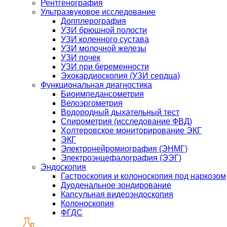
Рентгенография
Ультразвуковое исследование
Допплерография
УЗИ брюшной полости
УЗИ коленного сустава
УЗИ молочной железы
УЗИ почек
УЗИ при беременности
Эхокардиоскопия (УЗИ сердца)
Функциональная диагностика
Биоимпедансометрия
Велоэргометрия
Водородный дыхательный тест
Спирометрия (исследование ФВД)
Холтеровское мониторирование ЭКГ
ЭКГ
Электронейромиография (ЭНМГ)
Электроэнцефалография (ЭЭГ)
Эндоскопия
Гастроскопия и колоноскопия под наркозом
Дуоденальное зондирование
Капсульная видеоэндоскопия
Колоноскопия
ФГДС