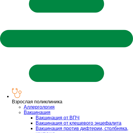
Взрослая поликлиника
Аллергология
Вакцинация
Вакцинация от ВПЧ
Вакцинация от клещевого энцефалита
Вакцинация против дифтерии, столбняка,