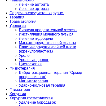
Ревматология
Лечение артрита
Лечение артроза
Сердечно-сосудистая хирургия
Терапия
Травматология
Урология
Биопсия предстательной железы
Инстилляция мочевого пузыря
Лечение гидроцеле
Массаж предстательной железы
Пластика уздечки крайней плоти
(френулопластика)
Уролог
Уролог-андролог
Цистоскопия
Физиотерапия
Вибротракционная терапия "Ормед-
профессионал"
Магнитотерапия
Ударно-волновая терапия
Фтизиатрия
Хирургия
Хирургия косметическая
Удаление бородавок