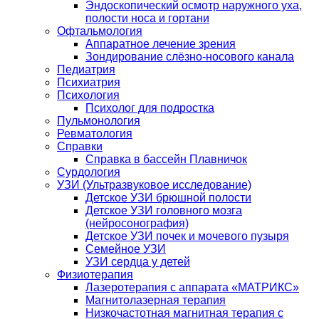
Эндоскопический осмотр наружного уха,
полости носа и гортани
Офтальмология
Аппаратное лечение зрения
Зондирование слёзно-носового канала
Педиатрия
Психиатрия
Психология
Психолог для подростка
Пульмонология
Ревматология
Справки
Справка в бассейн Плавничок
Сурдология
УЗИ (Ультразвуковое исследование)
Детское УЗИ брюшной полости
Детское УЗИ головного мозга
(нейросонография)
Детское УЗИ почек и мочевого пузыря
Семейное УЗИ
УЗИ сердца у детей
Физиотерапия
Лазеротерапия с аппарата «МАТРИКС»
Магнитолазерная терапия
Низкочастотная магнитная терапия с