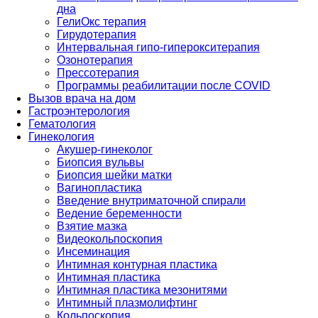
дна
ГелиОкс терапия
Гирудотерапия
Интервальная гипо-гиперокситерапия
Озонотерапия
Прессотерапия
Программы реабилитации после СOVID
Вызов врача на дом
Гастроэнтерология
Гематология
Гинекология
Акушер-гинеколог
Биопсия вульвы
Биопсия шейки матки
Вагинопластика
Введение внутриматочной спирали
Ведение беременности
Взятие мазка
Видеокольпоскопия
Инсеминация
Интимная контурная пластика
Интимная пластика
Интимная пластика мезонитями
Интимный плазмолифтинг
Кольпоскопия