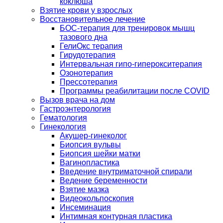
коклюша
Взятие крови у взрослых
Восстановительное лечение
БОС-терапия для тренировок мышц
тазового дна
ГелиОкс терапия
Гирудотерапия
Интервальная гипо-гиперокситерапия
Озонотерапия
Прессотерапия
Программы реабилитации после СOVID
Вызов врача на дом
Гастроэнтерология
Гематология
Гинекология
Акушер-гинеколог
Биопсия вульвы
Биопсия шейки матки
Вагинопластика
Введение внутриматочной спирали
Ведение беременности
Взятие мазка
Видеокольпоскопия
Инсеминация
Интимная контурная пластика