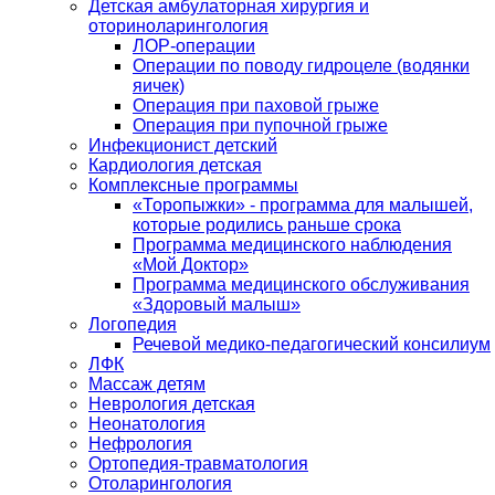
Детская амбулаторная хирургия и
оториноларингология
ЛОР-операции
Операции по поводу гидроцеле (водянки
яичек)
Операция при паховой грыже
Операция при пупочной грыже
Инфекционист детский
Кардиология детская
Комплексные программы
«Торопыжки» - программа для малышей,
которые родились раньше срока
Программа медицинского наблюдения
«Мой Доктор»
Программа медицинского обслуживания
«Здоровый малыш»
Логопедия
Речевой медико-педагогический консилиум
ЛФК
Массаж детям
Неврология детская
Неонатология
Нефрология
Ортопедия-травматология
Отоларингология