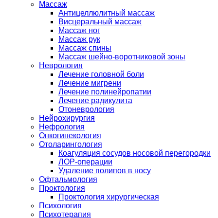
Массаж
Антицеллюлитный массаж
Висцеральный массаж
Массаж ног
Массаж рук
Массаж спины
Массаж шейно-воротниковой зоны
Неврология
Лечение головной боли
Лечение мигрени
Лечение полинейропатии
Лечение радикулита
Отоневрология
Нейрохирургия
Нефрология
Онкогинекология
Отоларингология
Коагуляция сосудов носовой перегородки
ЛОР-операции
Удаление полипов в носу
Офтальмология
Проктология
Проктология хирургическая
Психология
Психотерапия