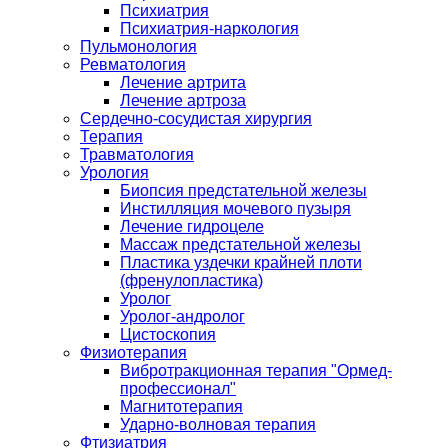
Психиатрия
Психиатрия-наркология
Пульмонология
Ревматология
Лечение артрита
Лечение артроза
Сердечно-сосудистая хирургия
Терапия
Травматология
Урология
Биопсия предстательной железы
Инстилляция мочевого пузыря
Лечение гидроцеле
Массаж предстательной железы
Пластика уздечки крайней плоти
(френулопластика)
Уролог
Уролог-андролог
Цистоскопия
Физиотерапия
Вибротракционная терапия "Ормед-
профессионал"
Магнитотерапия
Ударно-волновая терапия
Фтизиатрия