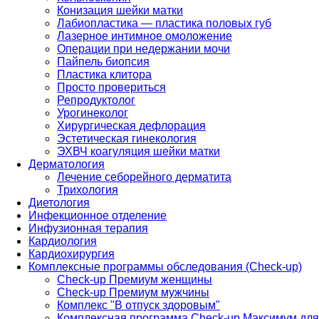
Конизация шейки матки
Лабиопластика — пластика половых губ
Лазерное интимное омоложение
Операции при недержании мочи
Пайпель биопсия
Пластика клитора
Просто провериться
Репродуктолог
Урогинеколог
Хирургическая дефлорация
Эстетическая гинекология
ЭХВЧ коагуляция шейки матки
Дерматология
Лечение себорейного дерматита
Трихология
Диетология
Инфекционное отделение
Инфузионная терапия
Кардиология
Кардиохирургия
Комплексные программы обследования (Check-up)
Check-up Премиум женщины
Check-up Премиум мужчины
Комплекс "В отпуск здоровым"
Комплексная программа Check-up Максимум для