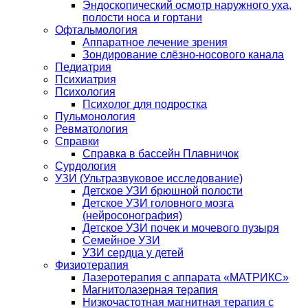
Эндоскопический осмотр наружного уха,
полости носа и гортани
Офтальмология
Аппаратное лечение зрения
Зондирование слёзно-носового канала
Педиатрия
Психиатрия
Психология
Психолог для подростка
Пульмонология
Ревматология
Справки
Справка в бассейн Плавничок
Сурдология
УЗИ (Ультразвуковое исследование)
Детское УЗИ брюшной полости
Детское УЗИ головного мозга
(нейросонография)
Детское УЗИ почек и мочевого пузыря
Семейное УЗИ
УЗИ сердца у детей
Физиотерапия
Лазеротерапия с аппарата «МАТРИКС»
Магнитолазерная терапия
Низкочастотная магнитная терапия с