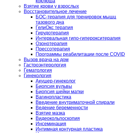
коклюша
Взятие крови у взрослых
Восстановительное лечение
БОС-терапия для тренировок мышц
тазового дна
ГелиОкс терапия
Гирудотерапия
Интервальная гипо-гиперокситерапия
Озонотерапия
Прессотерапия
Программы реабилитации после СOVID
Вызов врача на дом
Гастроэнтерология
Гематология
Гинекология
Акушер-гинеколог
Биопсия вульвы
Биопсия шейки матки
Вагинопластика
Введение внутриматочной спирали
Ведение беременности
Взятие мазка
Видеокольпоскопия
Инсеминация
Интимная контурная пластика