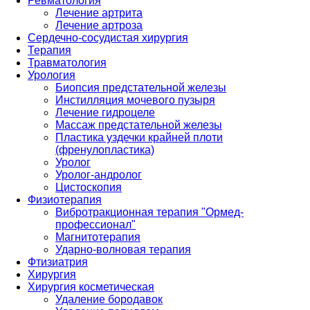
Ревматология
Лечение артрита
Лечение артроза
Сердечно-сосудистая хирургия
Терапия
Травматология
Урология
Биопсия предстательной железы
Инстилляция мочевого пузыря
Лечение гидроцеле
Массаж предстательной железы
Пластика уздечки крайней плоти
(френулопластика)
Уролог
Уролог-андролог
Цистоскопия
Физиотерапия
Вибротракционная терапия "Ормед-
профессионал"
Магнитотерапия
Ударно-волновая терапия
Фтизиатрия
Хирургия
Хирургия косметическая
Удаление бородавок