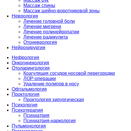
Массаж рук
Массаж спины
Массаж шейно-воротниковой зоны
Неврология
Лечение головной боли
Лечение мигрени
Лечение полинейропатии
Лечение радикулита
Отоневрология
Нейрохирургия
Нефрология
Онкогинекология
Отоларингология
Коагуляция сосудов носовой перегородки
ЛОР-операции
Удаление полипов в носу
Офтальмология
Проктология
Проктология хирургическая
Психология
Психотерапия
Психиатрия
Психиатрия-наркология
Пульмонология