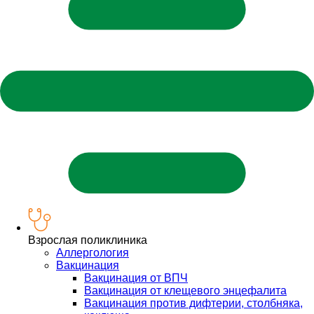
Взрослая поликлиника
Аллергология
Вакцинация
Вакцинация от ВПЧ
Вакцинация от клещевого энцефалита
Вакцинация против дифтерии, столбняка,