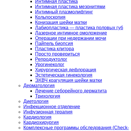
Интимная пластика
Интимная пластика мезонитями
Интимный плазмолифтинг
Кольпоскопия
Конизация шейки матки
Лабиопластика — пластика половых губ
Лазерное интимное омоложение
Операции при недержании мочи
Пайпель биопсия
Пластика клитора
Просто провериться
Репродуктолог
Урогинеколог
Хирургическая дефлорация
Эстетическая гинекология
ЭХВЧ коагуляция шейки матки
Дерматология
Лечение себорейного дерматита
Трихология
Диетология
Инфекционное отделение
Инфузионная терапия
Кардиология
Кардиохирургия
Комплексные программы обследования (Check-