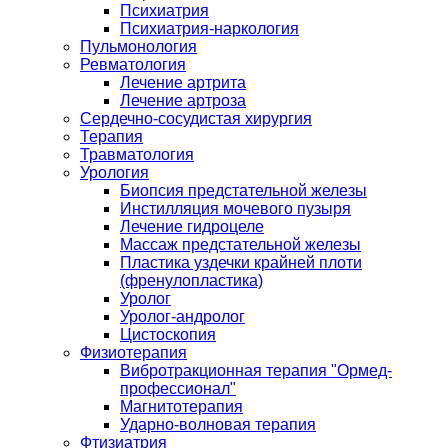
Психиатрия
Психиатрия-наркология
Пульмонология
Ревматология
Лечение артрита
Лечение артроза
Сердечно-сосудистая хирургия
Терапия
Травматология
Урология
Биопсия предстательной железы
Инстилляция мочевого пузыря
Лечение гидроцеле
Массаж предстательной железы
Пластика уздечки крайней плоти
(френулопластика)
Уролог
Уролог-андролог
Цистоскопия
Физиотерапия
Вибротракционная терапия "Ормед-
профессионал"
Магнитотерапия
Ударно-волновая терапия
Фтизиатрия