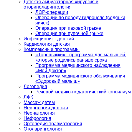
Детская амбулаторная хирургия и
оториноларингология
ЛОР-операции
Операции по поводу гидроцеле (водянки
яичек)
Операция при паховой грыже
Операция при пупочной грыже
Инфекционист детский
Кардиология детская
Комплексные программы
«Торопыжки» - программа для малышей,
которые родились раньше срока
Программа медицинского наблюдения
«Мой Доктор»
Программа медицинского обслуживания
«Здоровый малыш»
Логопедия
Речевой медико-педагогический консилиум
ЛФК
Массаж детям
Неврология детская
Неонатология
Нефрология
Ортопедия-травматология
Отоларингология