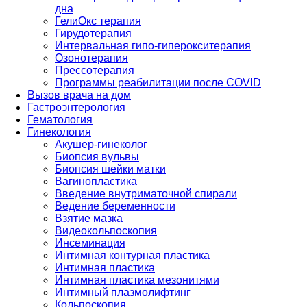
дна
ГелиОкс терапия
Гирудотерапия
Интервальная гипо-гиперокситерапия
Озонотерапия
Прессотерапия
Программы реабилитации после СOVID
Вызов врача на дом
Гастроэнтерология
Гематология
Гинекология
Акушер-гинеколог
Биопсия вульвы
Биопсия шейки матки
Вагинопластика
Введение внутриматочной спирали
Ведение беременности
Взятие мазка
Видеокольпоскопия
Инсеминация
Интимная контурная пластика
Интимная пластика
Интимная пластика мезонитями
Интимный плазмолифтинг
Кольпоскопия