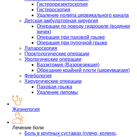
Гистерорезектоскопия
Гистероскопия
Удаление полипа цервикального канала
Детская амбулаторная хирургия
Операции по поводу гидроцеле (водянки
яичек)
Операция при паховой грыже
Операция при пупочной грыже
Лапароскопия
Проктологические операции
Урологические операции
Вазэктомия (Вазорезекция)
Обрезание крайней плоти (циркумцизия)
Флебология
Хирургические операции
Паховая грыжа
Удаление липомы
Жизнелогия
Лечение боли
Боль в крупных суставах (плечо, колено,