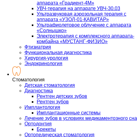
аппарата «Градиент-4М»
УВЧ-терапия на аппарате УВЧ-30.03
Ультразвуковая аэрозольная терапия с
аппарата «УЗОЛ-01-КАВИТАР»
Ультрафиолетовое облучение с аппарата
«Солнышко»
Электротерапия с комплексного аппарата-
комбайна «МУСТАНГ-ФИЗИО»
Фтизиатрия
Функциональная диагностика
Хирургия-урология
Эндокринология
Стоматология
Детская стоматология
Диагностика
Рентген детских зубов
Рентген зубов
Имплантология
Имплантационные системы
Лечение зубов в условиях медикаментозного сна
Ортодонтия
Брекеты
Ортопедическая стоматология