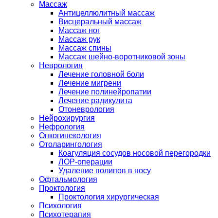
Массаж
Антицеллюлитный массаж
Висцеральный массаж
Массаж ног
Массаж рук
Массаж спины
Массаж шейно-воротниковой зоны
Неврология
Лечение головной боли
Лечение мигрени
Лечение полинейропатии
Лечение радикулита
Отоневрология
Нейрохирургия
Нефрология
Онкогинекология
Отоларингология
Коагуляция сосудов носовой перегородки
ЛОР-операции
Удаление полипов в носу
Офтальмология
Проктология
Проктология хирургическая
Психология
Психотерапия