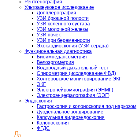
Рентгенография
Ультразвуковое исследование
Допплерография
УЗИ брюшной полости
УЗИ коленного сустава
УЗИ молочной железы
УЗИ почек
УЗИ при беременности
Эхокардиоскопия (УЗИ сердца)
Функциональная диагностика
Биоимпедансометрия
Велоэргометрия
Водородный дыхательный тест
Спирометрия (исследование ФВД)
Холтеровское мониторирование ЭКГ
ЭКГ
Электронейромиография (ЭНМГ)
Электроэнцефалография (ЭЭГ)
Эндоскопия
Гастроскопия и колоноскопия под наркозом
Дуоденальное зондирование
Капсульная видеоэндоскопия
Колоноскопия
ФГДС