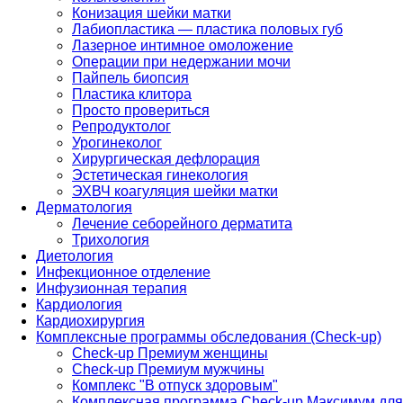
Конизация шейки матки
Лабиопластика — пластика половых губ
Лазерное интимное омоложение
Операции при недержании мочи
Пайпель биопсия
Пластика клитора
Просто провериться
Репродуктолог
Урогинеколог
Хирургическая дефлорация
Эстетическая гинекология
ЭХВЧ коагуляция шейки матки
Дерматология
Лечение себорейного дерматита
Трихология
Диетология
Инфекционное отделение
Инфузионная терапия
Кардиология
Кардиохирургия
Комплексные программы обследования (Check-up)
Check-up Премиум женщины
Check-up Премиум мужчины
Комплекс "В отпуск здоровым"
Комплексная программа Check-up Максимум для