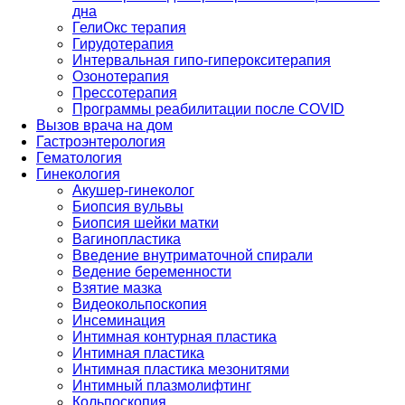
дна
ГелиОкс терапия
Гирудотерапия
Интервальная гипо-гиперокситерапия
Озонотерапия
Прессотерапия
Программы реабилитации после СOVID
Вызов врача на дом
Гастроэнтерология
Гематология
Гинекология
Акушер-гинеколог
Биопсия вульвы
Биопсия шейки матки
Вагинопластика
Введение внутриматочной спирали
Ведение беременности
Взятие мазка
Видеокольпоскопия
Инсеминация
Интимная контурная пластика
Интимная пластика
Интимная пластика мезонитями
Интимный плазмолифтинг
Кольпоскопия