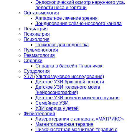
Эндоскопический осмотр наружного уха,
полости носа и гортани
Офтальмология
Аппаратное лечение зрения
Зондирование слёзно-носового канала
Педиатрия
Психиатрия
Психология
Психолог для подростка
Пульмонология
Ревматология
Справки
Справка в бассейн Плавничок
Сурдология
УЗИ (Ультразвуковое исследование)
Детское УЗИ брюшной полости
Детское УЗИ головного мозга
(нейросонография)
Детское УЗИ почек и мочевого пузыря
Семейное УЗИ
УЗИ сердца у детей
Физиотерапия
Лазеротерапия с аппарата «МАТРИКС»
Магнитолазерная терапия
Низкочастотная магнитная терапия с