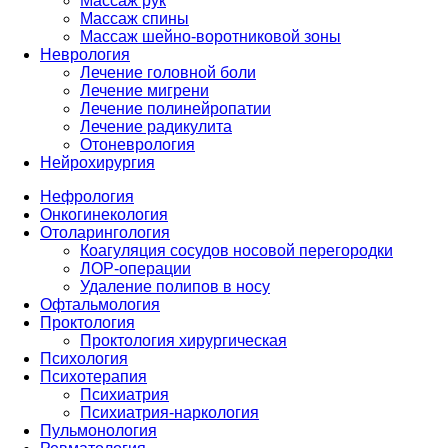
Массаж рук
Массаж спины
Массаж шейно-воротниковой зоны
Неврология
Лечение головной боли
Лечение мигрени
Лечение полинейропатии
Лечение радикулита
Отоневрология
Нейрохирургия
Нефрология
Онкогинекология
Отоларингология
Коагуляция сосудов носовой перегородки
ЛОР-операции
Удаление полипов в носу
Офтальмология
Проктология
Проктология хирургическая
Психология
Психотерапия
Психиатрия
Психиатрия-наркология
Пульмонология