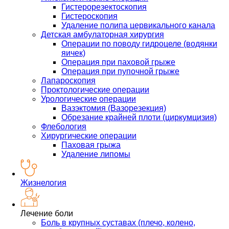
Гистерорезектоскопия
Гистероскопия
Удаление полипа цервикального канала
Детская амбулаторная хирургия
Операции по поводу гидроцеле (водянки
яичек)
Операция при паховой грыже
Операция при пупочной грыже
Лапароскопия
Проктологические операции
Урологические операции
Вазэктомия (Вазорезекция)
Обрезание крайней плоти (циркумцизия)
Флебология
Хирургические операции
Паховая грыжа
Удаление липомы
Жизнелогия
Лечение боли
Боль в крупных суставах (плечо, колено,