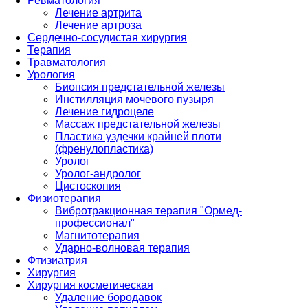
Ревматология
Лечение артрита
Лечение артроза
Сердечно-сосудистая хирургия
Терапия
Травматология
Урология
Биопсия предстательной железы
Инстилляция мочевого пузыря
Лечение гидроцеле
Массаж предстательной железы
Пластика уздечки крайней плоти
(френулопластика)
Уролог
Уролог-андролог
Цистоскопия
Физиотерапия
Вибротракционная терапия "Ормед-
профессионал"
Магнитотерапия
Ударно-волновая терапия
Фтизиатрия
Хирургия
Хирургия косметическая
Удаление бородавок