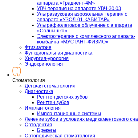
аппарата «Градиент-4М»
УВЧ-терапия на аппарате УВЧ-30.03
Ультразвуковая аэрозольная терапия с
аппарата «УЗОЛ-01-КАВИТАР»
Ультрафиолетовое облучение с аппарата
«Солнышко»
Электротерапия с комплексного аппарата-
комбайна «МУСТАНГ-ФИЗИО»
Фтизиатрия
Функциональная диагностика
Хирургия-урология
Эндокринология
Стоматология
Детская стоматология
Диагностика
Рентген детских зубов
Рентген зубов
Имплантология
Имплантационные системы
Лечение зубов в условиях медикаментозного сна
Ортодонтия
Брекеты
Ортопедическая стоматология