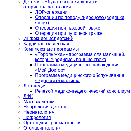
Детская амбулаторная хирургия и
оториноларингология
ЛОР-операции
Операции по поводу гидроцеле (водянки
яичек)
Операция при паховой грыже
Операция при пупочной грыже
Инфекционист детский
Кардиология детская
Комплексные программы
«Торопыжки» - программа для малышей,
которые родились раньше срока
Программа медицинского наблюдения
«Мой Доктор»
Программа медицинского обслуживания
«Здоровый малыш»
Логопедия
Речевой медико-педагогический консилиум
ЛФК
Массаж детям
Неврология детская
Неонатология
Нефрология
Ортопедия-травматология
Отоларингология