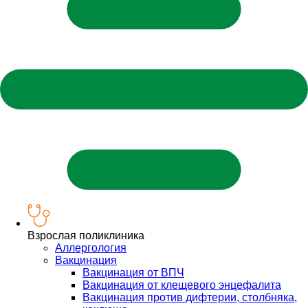
Взрослая поликлиника
Аллергология
Вакцинация
Вакцинация от ВПЧ
Вакцинация от клещевого энцефалита
Вакцинация против дифтерии, столбняка,