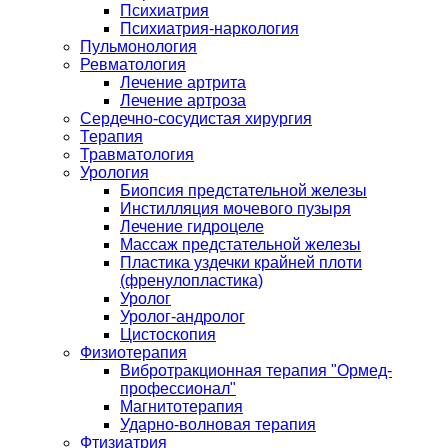
Психиатрия
Психиатрия-наркология
Пульмонология
Ревматология
Лечение артрита
Лечение артроза
Сердечно-сосудистая хирургия
Терапия
Травматология
Урология
Биопсия предстательной железы
Инстилляция мочевого пузыря
Лечение гидроцеле
Массаж предстательной железы
Пластика уздечки крайней плоти
(френулопластика)
Уролог
Уролог-андролог
Цистоскопия
Физиотерапия
Вибротракционная терапия "Ормед-
профессионал"
Магнитотерапия
Ударно-волновая терапия
Фтизиатрия