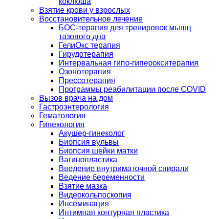
коклюша
Взятие крови у взрослых
Восстановительное лечение
БОС-терапия для тренировок мышц
тазового дна
ГелиОкс терапия
Гирудотерапия
Интервальная гипо-гиперокситерапия
Озонотерапия
Прессотерапия
Программы реабилитации после СOVID
Вызов врача на дом
Гастроэнтерология
Гематология
Гинекология
Акушер-гинеколог
Биопсия вульвы
Биопсия шейки матки
Вагинопластика
Введение внутриматочной спирали
Ведение беременности
Взятие мазка
Видеокольпоскопия
Инсеминация
Интимная контурная пластика