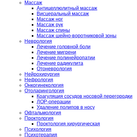
Массаж
Антицеллюлитный массаж
Висцеральный массаж
Массаж ног
Массаж рук
Массаж спины
Массаж шейно-воротниковой зоны
Неврология
Лечение головной боли
Лечение мигрени
Лечение полинейропатии
Лечение радикулита
Отоневрология
Нейрохирургия
Нефрология
Онкогинекология
Отоларингология
Коагуляция сосудов носовой перегородки
ЛОР-операции
Удаление полипов в носу
Офтальмология
Проктология
Проктология хирургическая
Психология
Психотерапия