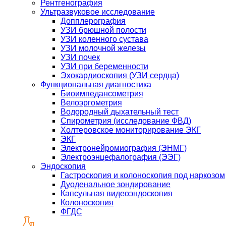
Рентгенография
Ультразвуковое исследование
Допплерография
УЗИ брюшной полости
УЗИ коленного сустава
УЗИ молочной железы
УЗИ почек
УЗИ при беременности
Эхокардиоскопия (УЗИ сердца)
Функциональная диагностика
Биоимпедансометрия
Велоэргометрия
Водородный дыхательный тест
Спирометрия (исследование ФВД)
Холтеровское мониторирование ЭКГ
ЭКГ
Электронейромиография (ЭНМГ)
Электроэнцефалография (ЭЭГ)
Эндоскопия
Гастроскопия и колоноскопия под наркозом
Дуоденальное зондирование
Капсульная видеоэндоскопия
Колоноскопия
ФГДС