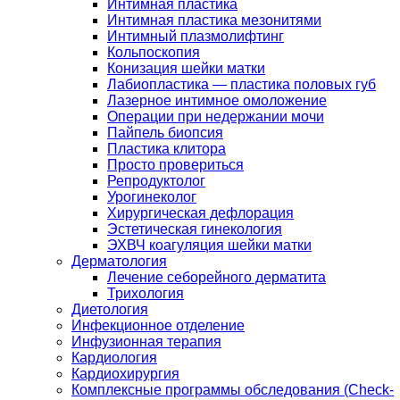
Интимная пластика
Интимная пластика мезонитями
Интимный плазмолифтинг
Кольпоскопия
Конизация шейки матки
Лабиопластика — пластика половых губ
Лазерное интимное омоложение
Операции при недержании мочи
Пайпель биопсия
Пластика клитора
Просто провериться
Репродуктолог
Урогинеколог
Хирургическая дефлорация
Эстетическая гинекология
ЭХВЧ коагуляция шейки матки
Дерматология
Лечение себорейного дерматита
Трихология
Диетология
Инфекционное отделение
Инфузионная терапия
Кардиология
Кардиохирургия
Комплексные программы обследования (Check-