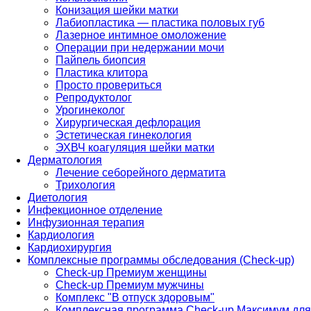
Конизация шейки матки
Лабиопластика — пластика половых губ
Лазерное интимное омоложение
Операции при недержании мочи
Пайпель биопсия
Пластика клитора
Просто провериться
Репродуктолог
Урогинеколог
Хирургическая дефлорация
Эстетическая гинекология
ЭХВЧ коагуляция шейки матки
Дерматология
Лечение себорейного дерматита
Трихология
Диетология
Инфекционное отделение
Инфузионная терапия
Кардиология
Кардиохирургия
Комплексные программы обследования (Check-up)
Check-up Премиум женщины
Check-up Премиум мужчины
Комплекс "В отпуск здоровым"
Комплексная программа Check-up Максимум для