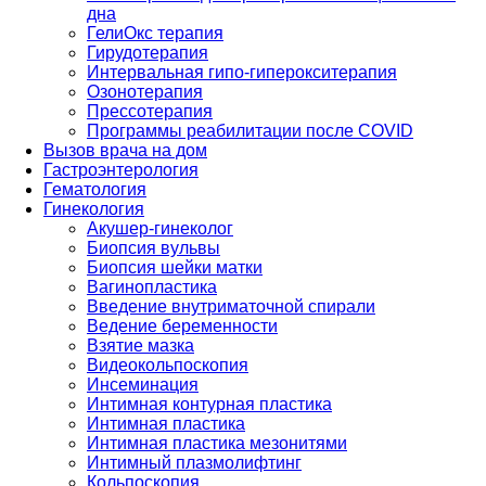
дна
ГелиОкс терапия
Гирудотерапия
Интервальная гипо-гиперокситерапия
Озонотерапия
Прессотерапия
Программы реабилитации после СOVID
Вызов врача на дом
Гастроэнтерология
Гематология
Гинекология
Акушер-гинеколог
Биопсия вульвы
Биопсия шейки матки
Вагинопластика
Введение внутриматочной спирали
Ведение беременности
Взятие мазка
Видеокольпоскопия
Инсеминация
Интимная контурная пластика
Интимная пластика
Интимная пластика мезонитями
Интимный плазмолифтинг
Кольпоскопия