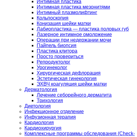
Интимная пластика
Интимная пластика мезонитями
Интимный плазмолифтинг
Кольпоскопия
Конизация шейки матки
Лабиопластика — пластика половых губ
Лазерное интимное омоложение
Операции при недержании мочи
Пайпель биопсия
Пластика клитора
Просто провериться
Репродуктолог
Урогинеколог
Хирургическая дефлорация
Эстетическая гинекология
ЭХВЧ коагуляция шейки матки
Дерматология
Лечение себорейного дерматита
Трихология
Диетология
Инфекционное отделение
Инфузионная терапия
Кардиология
Кардиохирургия
Комплексные программы обследования (Check-