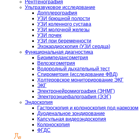
Рентгенография
Ультразвуковое исследование
Допплерография
УЗИ брюшной полости
УЗИ коленного сустава
УЗИ молочной железы
УЗИ почек
УЗИ при беременности
Эхокардиоскопия (УЗИ сердца)
Функциональная диагностика
Биоимпедансометрия
Велоэргометрия
Водородный дыхательный тест
Спирометрия (исследование ФВД)
Холтеровское мониторирование ЭКГ
ЭКГ
Электронейромиография (ЭНМГ)
Электроэнцефалография (ЭЭГ)
Эндоскопия
Гастроскопия и колоноскопия под наркозом
Дуоденальное зондирование
Капсульная видеоэндоскопия
Колоноскопия
ФГДС