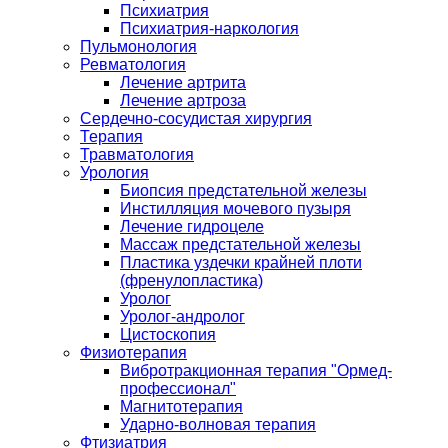
Психиатрия
Психиатрия-наркология
Пульмонология
Ревматология
Лечение артрита
Лечение артроза
Сердечно-сосудистая хирургия
Терапия
Травматология
Урология
Биопсия предстательной железы
Инстилляция мочевого пузыря
Лечение гидроцеле
Массаж предстательной железы
Пластика уздечки крайней плоти
(френулопластика)
Уролог
Уролог-андролог
Цистоскопия
Физиотерапия
Вибротракционная терапия "Ормед-
профессионал"
Магнитотерапия
Ударно-волновая терапия
Фтизиатрия