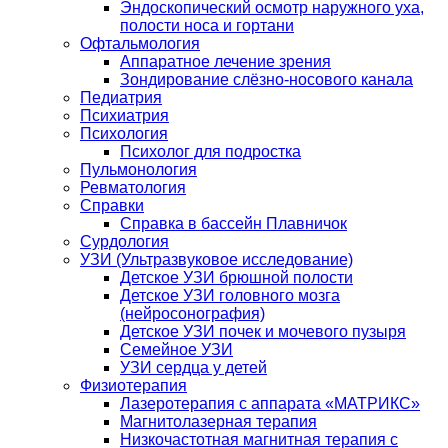
Эндоскопический осмотр наружного уха,
полости носа и гортани
Офтальмология
Аппаратное лечение зрения
Зондирование слёзно-носового канала
Педиатрия
Психиатрия
Психология
Психолог для подростка
Пульмонология
Ревматология
Справки
Справка в бассейн Плавничок
Сурдология
УЗИ (Ультразвуковое исследование)
Детское УЗИ брюшной полости
Детское УЗИ головного мозга
(нейросонография)
Детское УЗИ почек и мочевого пузыря
Семейное УЗИ
УЗИ сердца у детей
Физиотерапия
Лазеротерапия с аппарата «МАТРИКС»
Магнитолазерная терапия
Низкочастотная магнитная терапия с