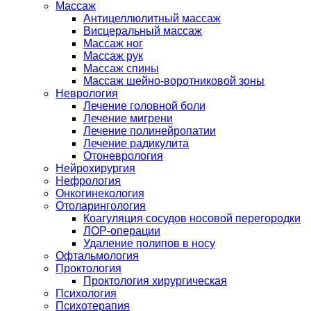
Массаж
Антицеллюлитный массаж
Висцеральный массаж
Массаж ног
Массаж рук
Массаж спины
Массаж шейно-воротниковой зоны
Неврология
Лечение головной боли
Лечение мигрени
Лечение полинейропатии
Лечение радикулита
Отоневрология
Нейрохирургия
Нефрология
Онкогинекология
Отоларингология
Коагуляция сосудов носовой перегородки
ЛОР-операции
Удаление полипов в носу
Офтальмология
Проктология
Проктология хирургическая
Психология
Психотерапия