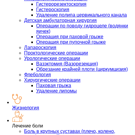
Гистерорезектоскопия
Гистероскопия
Удаление полипа цервикального канала
Детская амбулаторная хирургия
Операции по поводу гидроцеле (водянки
яичек)
Операция при паховой грыже
Операция при пупочной грыже
Лапароскопия
Проктологические операции
Урологические операции
Вазэктомия (Вазорезекция)
Обрезание крайней плоти (циркумцизия)
Флебология
Хирургические операции
Паховая грыжа
Удаление липомы
Жизнелогия
Лечение боли
Боль в крупных суставах (плечо, колено,