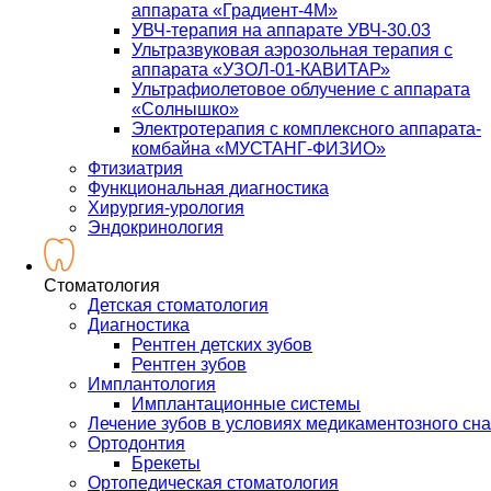
аппарата «Градиент-4М»
УВЧ-терапия на аппарате УВЧ-30.03
Ультразвуковая аэрозольная терапия с
аппарата «УЗОЛ-01-КАВИТАР»
Ультрафиолетовое облучение с аппарата
«Солнышко»
Электротерапия с комплексного аппарата-
комбайна «МУСТАНГ-ФИЗИО»
Фтизиатрия
Функциональная диагностика
Хирургия-урология
Эндокринология
Стоматология
Детская стоматология
Диагностика
Рентген детских зубов
Рентген зубов
Имплантология
Имплантационные системы
Лечение зубов в условиях медикаментозного сна
Ортодонтия
Брекеты
Ортопедическая стоматология