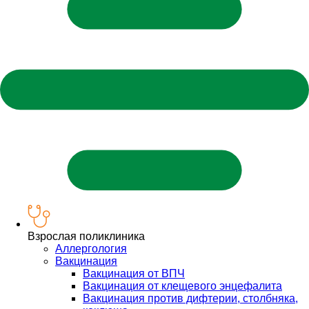
Взрослая поликлиника
Аллергология
Вакцинация
Вакцинация от ВПЧ
Вакцинация от клещевого энцефалита
Вакцинация против дифтерии, столбняка,