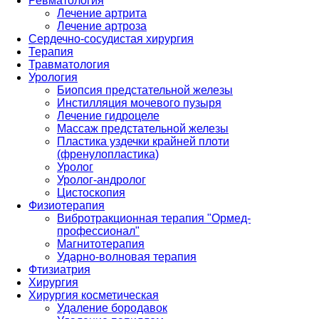
Ревматология
Лечение артрита
Лечение артроза
Сердечно-сосудистая хирургия
Терапия
Травматология
Урология
Биопсия предстательной железы
Инстилляция мочевого пузыря
Лечение гидроцеле
Массаж предстательной железы
Пластика уздечки крайней плоти
(френулопластика)
Уролог
Уролог-андролог
Цистоскопия
Физиотерапия
Вибротракционная терапия "Ормед-
профессионал"
Магнитотерапия
Ударно-волновая терапия
Фтизиатрия
Хирургия
Хирургия косметическая
Удаление бородавок