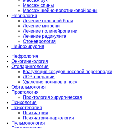
Массаж рук
Массаж спины
Массаж шейно-воротниковой зоны
Неврология
Лечение головной боли
Лечение мигрени
Лечение полинейропатии
Лечение радикулита
Отоневрология
Нейрохирургия
Нефрология
Онкогинекология
Отоларингология
Коагуляция сосудов носовой перегородки
ЛОР-операции
Удаление полипов в носу
Офтальмология
Проктология
Проктология хирургическая
Психология
Психотерапия
Психиатрия
Психиатрия-наркология
Пульмонология