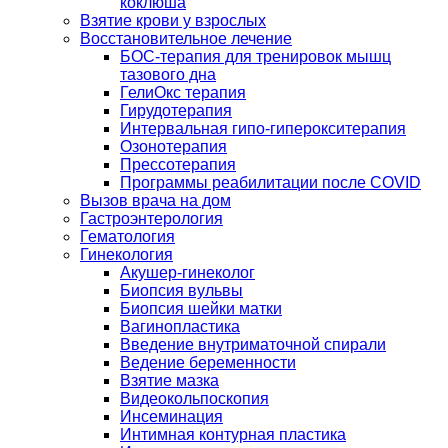
коклюша
Взятие крови у взрослых
Восстановительное лечение
БОС-терапия для тренировок мышц
тазового дна
ГелиОкс терапия
Гирудотерапия
Интервальная гипо-гиперокситерапия
Озонотерапия
Прессотерапия
Программы реабилитации после СOVID
Вызов врача на дом
Гастроэнтерология
Гематология
Гинекология
Акушер-гинеколог
Биопсия вульвы
Биопсия шейки матки
Вагинопластика
Введение внутриматочной спирали
Ведение беременности
Взятие мазка
Видеокольпоскопия
Инсеминация
Интимная контурная пластика