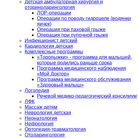
Детская амбулаторная хирургия и
оториноларингология
ЛОР-операции
Операции по поводу гидроцеле (водянки
яичек)
Операция при паховой грыже
Операция при пупочной грыже
Инфекционист детский
Кардиология детская
Комплексные программы
«Торопыжки» - программа для малышей,
которые родились раньше срока
Программа медицинского наблюдения
«Мой Доктор»
Программа медицинского обслуживания
«Здоровый малыш»
Логопедия
Речевой медико-педагогический консилиум
ЛФК
Массаж детям
Неврология детская
Неонатология
Нефрология
Ортопедия-травматология
Отоларингология