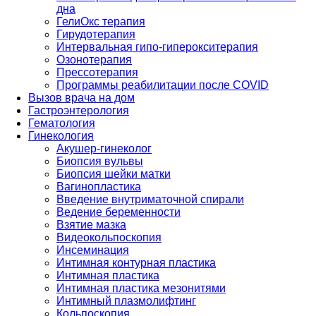
дна
ГелиОкс терапия
Гирудотерапия
Интервальная гипо-гиперокситерапия
Озонотерапия
Прессотерапия
Программы реабилитации после СOVID
Вызов врача на дом
Гастроэнтерология
Гематология
Гинекология
Акушер-гинеколог
Биопсия вульвы
Биопсия шейки матки
Вагинопластика
Введение внутриматочной спирали
Ведение беременности
Взятие мазка
Видеокольпоскопия
Инсеминация
Интимная контурная пластика
Интимная пластика
Интимная пластика мезонитями
Интимный плазмолифтинг
Кольпоскопия