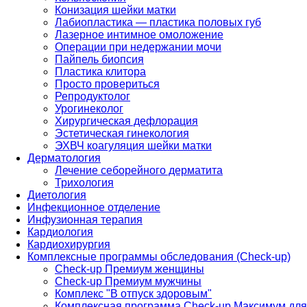
Конизация шейки матки
Лабиопластика — пластика половых губ
Лазерное интимное омоложение
Операции при недержании мочи
Пайпель биопсия
Пластика клитора
Просто провериться
Репродуктолог
Урогинеколог
Хирургическая дефлорация
Эстетическая гинекология
ЭХВЧ коагуляция шейки матки
Дерматология
Лечение себорейного дерматита
Трихология
Диетология
Инфекционное отделение
Инфузионная терапия
Кардиология
Кардиохирургия
Комплексные программы обследования (Check-up)
Check-up Премиум женщины
Check-up Премиум мужчины
Комплекс "В отпуск здоровым"
Комплексная программа Check-up Максимум для