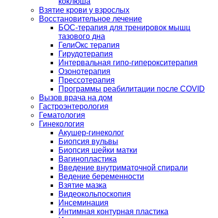
коклюша
Взятие крови у взрослых
Восстановительное лечение
БОС-терапия для тренировок мышц
тазового дна
ГелиОкс терапия
Гирудотерапия
Интервальная гипо-гиперокситерапия
Озонотерапия
Прессотерапия
Программы реабилитации после СOVID
Вызов врача на дом
Гастроэнтерология
Гематология
Гинекология
Акушер-гинеколог
Биопсия вульвы
Биопсия шейки матки
Вагинопластика
Введение внутриматочной спирали
Ведение беременности
Взятие мазка
Видеокольпоскопия
Инсеминация
Интимная контурная пластика