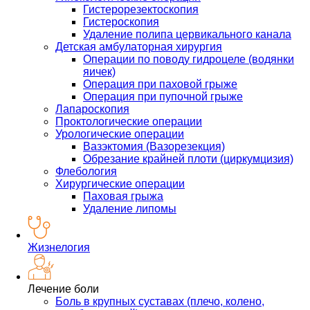
Гистерорезектоскопия
Гистероскопия
Удаление полипа цервикального канала
Детская амбулаторная хирургия
Операции по поводу гидроцеле (водянки
яичек)
Операция при паховой грыже
Операция при пупочной грыже
Лапароскопия
Проктологические операции
Урологические операции
Вазэктомия (Вазорезекция)
Обрезание крайней плоти (циркумцизия)
Флебология
Хирургические операции
Паховая грыжа
Удаление липомы
Жизнелогия
Лечение боли
Боль в крупных суставах (плечо, колено,