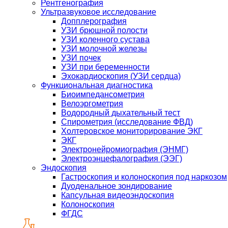
Рентгенография
Ультразвуковое исследование
Допплерография
УЗИ брюшной полости
УЗИ коленного сустава
УЗИ молочной железы
УЗИ почек
УЗИ при беременности
Эхокардиоскопия (УЗИ сердца)
Функциональная диагностика
Биоимпедансометрия
Велоэргометрия
Водородный дыхательный тест
Спирометрия (исследование ФВД)
Холтеровское мониторирование ЭКГ
ЭКГ
Электронейромиография (ЭНМГ)
Электроэнцефалография (ЭЭГ)
Эндоскопия
Гастроскопия и колоноскопия под наркозом
Дуоденальное зондирование
Капсульная видеоэндоскопия
Колоноскопия
ФГДС