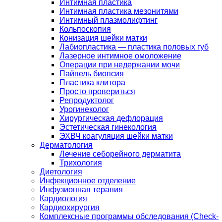
Интимная пластика
Интимная пластика мезонитями
Интимный плазмолифтинг
Кольпоскопия
Конизация шейки матки
Лабиопластика — пластика половых губ
Лазерное интимное омоложение
Операции при недержании мочи
Пайпель биопсия
Пластика клитора
Просто провериться
Репродуктолог
Урогинеколог
Хирургическая дефлорация
Эстетическая гинекология
ЭХВЧ коагуляция шейки матки
Дерматология
Лечение себорейного дерматита
Трихология
Диетология
Инфекционное отделение
Инфузионная терапия
Кардиология
Кардиохирургия
Комплексные программы обследования (Check-