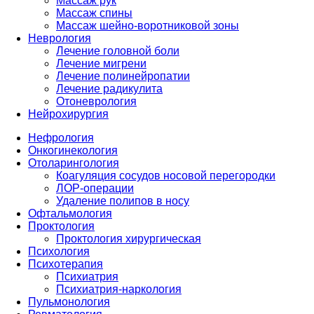
Массаж рук
Массаж спины
Массаж шейно-воротниковой зоны
Неврология
Лечение головной боли
Лечение мигрени
Лечение полинейропатии
Лечение радикулита
Отоневрология
Нейрохирургия
Нефрология
Онкогинекология
Отоларингология
Коагуляция сосудов носовой перегородки
ЛОР-операции
Удаление полипов в носу
Офтальмология
Проктология
Проктология хирургическая
Психология
Психотерапия
Психиатрия
Психиатрия-наркология
Пульмонология