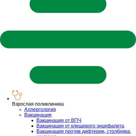
Взрослая поликлиника
Аллергология
Вакцинация
Вакцинация от ВПЧ
Вакцинация от клещевого энцефалита
Вакцинация против дифтерии, столбняка,