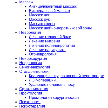
Массаж
Антицеллюлитный массаж
Висцеральный массаж
Массаж ног
Массаж рук
Массаж спины
Массаж шейно-воротниковой зоны
Неврология
Лечение головной боли
Лечение мигрени
Лечение полинейропатии
Лечение радикулита
Отоневрология
Нейрохирургия
Нефрология
Онкогинекология
Отоларингология
Коагуляция сосудов носовой перегородки
ЛОР-операции
Удаление полипов в носу
Офтальмология
Проктология
Проктология хирургическая
Психология
Психотерапия