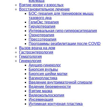
коклюша
Взятие крови у взрослых
Восстановительное лечение
БОС-терапия для тренировок мышц
тазового дна
ГелиОкс терапия
Гирудотерапия
Интервальная гипо-гиперокситерапия
Озонотерапия
Прессотерапия
Программы реабилитации после СOVID
Вызов врача на дом
Гастроэнтерология
Гематология
Гинекология
Акушер-гинеколог
Биопсия вульвы
Биопсия шейки матки
Вагинопластика
Введение внутриматочной спирали
Ведение беременности
Взятие мазка
Видеокольпоскопия
Инсеминация
Интимная контурная пластика