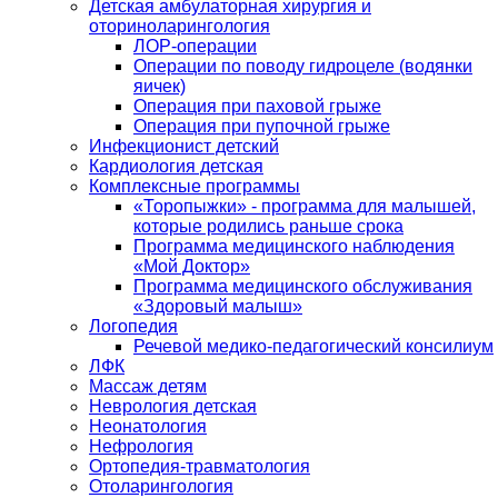
Детская амбулаторная хирургия и
оториноларингология
ЛОР-операции
Операции по поводу гидроцеле (водянки
яичек)
Операция при паховой грыже
Операция при пупочной грыже
Инфекционист детский
Кардиология детская
Комплексные программы
«Торопыжки» - программа для малышей,
которые родились раньше срока
Программа медицинского наблюдения
«Мой Доктор»
Программа медицинского обслуживания
«Здоровый малыш»
Логопедия
Речевой медико-педагогический консилиум
ЛФК
Массаж детям
Неврология детская
Неонатология
Нефрология
Ортопедия-травматология
Отоларингология