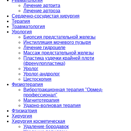
Ревматология
Лечение артрита
Лечение артроза
Сердечно-сосудистая хирургия
Терапия
Травматология
Урология
Биопсия предстательной железы
Инстилляция мочевого пузыря
Лечение гидроцеле
Массаж предстательной железы
Пластика уздечки крайней плоти
(френулопластика)
Уролог
Уролог-андролог
Цистоскопия
Физиотерапия
Вибротракционная терапия "Ормед-
профессионал"
Магнитотерапия
Ударно-волновая терапия
Фтизиатрия
Хирургия
Хирургия косметическая
Удаление бородавок