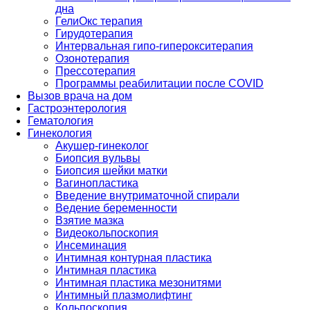
дна
ГелиОкс терапия
Гирудотерапия
Интервальная гипо-гиперокситерапия
Озонотерапия
Прессотерапия
Программы реабилитации после СOVID
Вызов врача на дом
Гастроэнтерология
Гематология
Гинекология
Акушер-гинеколог
Биопсия вульвы
Биопсия шейки матки
Вагинопластика
Введение внутриматочной спирали
Ведение беременности
Взятие мазка
Видеокольпоскопия
Инсеминация
Интимная контурная пластика
Интимная пластика
Интимная пластика мезонитями
Интимный плазмолифтинг
Кольпоскопия