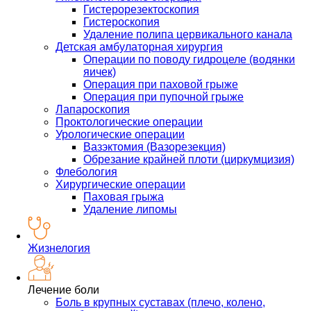
Гистерорезектоскопия
Гистероскопия
Удаление полипа цервикального канала
Детская амбулаторная хирургия
Операции по поводу гидроцеле (водянки
яичек)
Операция при паховой грыже
Операция при пупочной грыже
Лапароскопия
Проктологические операции
Урологические операции
Вазэктомия (Вазорезекция)
Обрезание крайней плоти (циркумцизия)
Флебология
Хирургические операции
Паховая грыжа
Удаление липомы
Жизнелогия
Лечение боли
Боль в крупных суставах (плечо, колено,