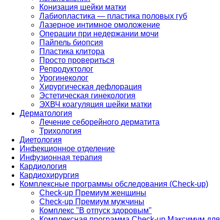
Конизация шейки матки
Лабиопластика — пластика половых губ
Лазерное интимное омоложение
Операции при недержании мочи
Пайпель биопсия
Пластика клитора
Просто провериться
Репродуктолог
Урогинеколог
Хирургическая дефлорация
Эстетическая гинекология
ЭХВЧ коагуляция шейки матки
Дерматология
Лечение себорейного дерматита
Трихология
Диетология
Инфекционное отделение
Инфузионная терапия
Кардиология
Кардиохирургия
Комплексные программы обследования (Check-up)
Check-up Премиум женщины
Check-up Премиум мужчины
Комплекс "В отпуск здоровым"
Комплексная программа Check-up Максимум для