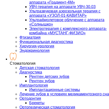
аппарата «Градиент-4М»
УВЧ-терапия на аппарате УВЧ-30.03
Ультразвуковая аэрозольная терапия с
аппарата «УЗОЛ-01-КАВИТАР»
Ультрафиолетовое облучение с аппарата
«Солнышко»
Электротерапия с комплексного аппарата-
комбайна «МУСТАНГ-ФИЗИО»
Фтизиатрия
Функциональная диагностика
Хирургия-урология
Эндокринология
Стоматология
Детская стоматология
Диагностика
Рентген детских зубов
Рентген зубов
Имплантология
Имплантационные системы
Лечение зубов в условиях медикаментозного сна
Ортодонтия
Брекеты
Ортопедическая стоматология