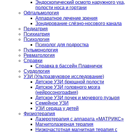
Эндоскопический осмотр наружного уха,
полости носа и гортани
Офтальмология
Аппаратное лечение зрения
Зондирование слёзно-носового канала
Педиатрия
Психиатрия
Психология
Психолог для подростка
Пульмонология
Ревматология
Справки
Справка в бассейн Плавничок
Сурдология
УЗИ (Ультразвуковое исследование)
Детское УЗИ брюшной полости
Детское УЗИ головного мозга
(нейросонография)
Детское УЗИ почек и мочевого пузыря
Семейное УЗИ
УЗИ сердца у детей
Физиотерапия
Лазеротерапия с аппарата «МАТРИКС»
Магнитолазерная терапия
Низкочастотная магнитная терапия с