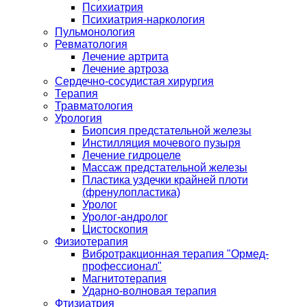
Психиатрия
Психиатрия-наркология
Пульмонология
Ревматология
Лечение артрита
Лечение артроза
Сердечно-сосудистая хирургия
Терапия
Травматология
Урология
Биопсия предстательной железы
Инстилляция мочевого пузыря
Лечение гидроцеле
Массаж предстательной железы
Пластика уздечки крайней плоти
(френулопластика)
Уролог
Уролог-андролог
Цистоскопия
Физиотерапия
Вибротракционная терапия "Ормед-
профессионал"
Магнитотерапия
Ударно-волновая терапия
Фтизиатрия