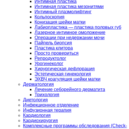
Интимная пластика
Интимная пластика мезонитями
Интимный плазмолифтинг
Кольпоскопия
Конизация шейки матки
Лабиопластика — пластика половых губ
Лазерное интимное омоложение
Операции при недержании мочи
Пайпель биопсия
Пластика клитора
Просто провериться
Репродуктолог
Урогинеколог
Хирургическая дефлорация
Эстетическая гинекология
ЭХВЧ коагуляция шейки матки
Дерматология
Лечение себорейного дерматита
Трихология
Диетология
Инфекционное отделение
Инфузионная терапия
Кардиология
Кардиохирургия
Комплексные программы обследования (Check-