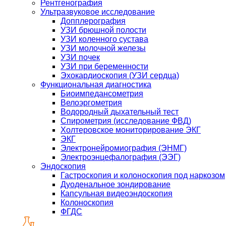
Рентгенография
Ультразвуковое исследование
Допплерография
УЗИ брюшной полости
УЗИ коленного сустава
УЗИ молочной железы
УЗИ почек
УЗИ при беременности
Эхокардиоскопия (УЗИ сердца)
Функциональная диагностика
Биоимпедансометрия
Велоэргометрия
Водородный дыхательный тест
Спирометрия (исследование ФВД)
Холтеровское мониторирование ЭКГ
ЭКГ
Электронейромиография (ЭНМГ)
Электроэнцефалография (ЭЭГ)
Эндоскопия
Гастроскопия и колоноскопия под наркозом
Дуоденальное зондирование
Капсульная видеоэндоскопия
Колоноскопия
ФГДС